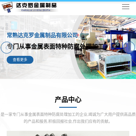
首
页
关
于
产
常熟达克罗金属制品有限公司
专门从事金属表面特种防腐处理加工
我
品
生
查看更多
们
中
产
新
心
设
闻
联
备
资
系
产品中心
讯
我
是一家专门从事金属表面特种防腐处理加工的企业,竭诚为广大用户提供高品质
们
的产品和服务,积极回报社会,作出我们应有的贡献。