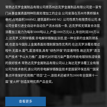
常熟达克罗金属制品有限公司原苏州达克罗金属制品有限公司是一家专
门从事金属表面特种防腐处理加工的企业.公司坐落在苏州市黄桥镇木
巷村,占地面积3068M2, 建筑面积4400 M2 .公司性质为有限责任公司.本
公司全套引进全自动半自动生产流水线各一条, 达克罗和无铬复合涂层
涂覆加工能力为每年5000吨以上,产值1000万元以上,年创利润300万以
上.达克罗,又称锌铬膜,非电解锌铬酸盐涂层,是一种全新的金属防锈系
统,也是当今国际上金属表面处理耐腐蚀性优秀的.在达克罗涂覆处理过
程中,无废水.废气,废渣排放,具有”绿色环保”的显著特性.故达克罗”清洁
生产技术”予以大力推广,是替代对环境污染严重的传统电镀锌热浸锌类
的良好技术.常熟达克罗金属制品有限公司以上海达克罗涂覆工业有限
公司为技术依托,该公司的非电解锌铬酸盐技术是国家环保总局””国家
重点环境保护实用推广项目”之一,该技术还被评为2000年全国第十一
届”星火杯”创造发明优质产品金奖。
查看更多